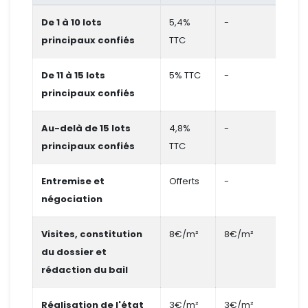
De 1 à 10 lots
5,4%
-
-
principaux confiés
TTC
De 11 à 15 lots
5% TTC
-
-
principaux confiés
Au-delà de 15 lots
4,8%
-
-
principaux confiés
TTC
Entremise et
Offerts
-
-
négociation
Visites, constitution
8€/m²
8€/m²
-
du dossier et
rédaction du bail
Réalisation de l'état
3€/m²
3€/m²
-