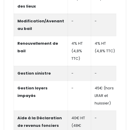
des lieux
Modification/Avenant
-
-
95€
au bail
TTC
Renouvellement de
4% HT
4% HT
-
bail
(4,8%
(4,8% TTC)
TTC)
Gestion sinistre
-
-
-
Gestion loyers
-
45€ (hors
-
impayés
LRAR et
huissier)
Aide à la Déclaration
40€ HT
-
-
de revenus fonciers
(48€