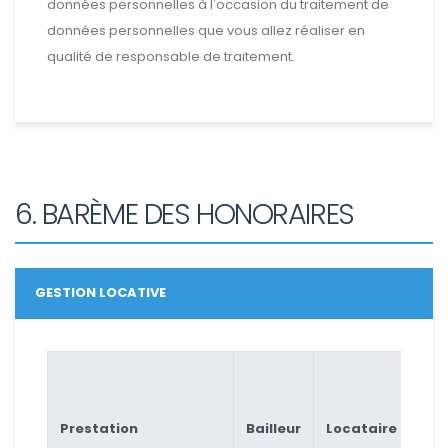
données personnelles à l'occasion du traitement de
données personnelles que vous allez réaliser en
qualité de responsable de traitement.
6. BARÈME DES HONORAIRES
GESTION LOCATIVE
À l
du
Prestation
Bailleur
Locataire
de